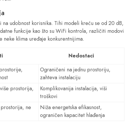
ja
i na udobnost korisnika. Tihi modeli kreću se od 20 dB,
atne funkcije kao što su WiFi kontrola, različiti modovi
ne neke klima uređaje konkurentnijima.
ti
Nedostaci
prostorije,
Ograničeni na jednu prostoriju,
nost
zahteva instalaciju
više prostorija,
Komplikovanija instalacija, viši
troškovi
rostorija, ne
Niža energetska efikasnost,
ograničen kapacitet hlađenja