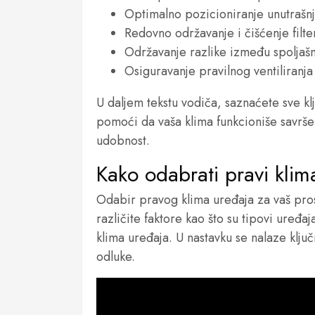
Optimalno pozicioniranje unutrašnje
Redovno održavanje i čišćenje filte
Održavanje razlike između spoljašn
Osiguravanje pravilnog ventiliranja
U daljem tekstu vodiča, saznaćete sve kl
pomoći da vaša klima funkcioniše savrše
udobnost.
Kako odabrati pravi klim
Odabir pravog klima uređaja za vaš pros
različite faktore kao što su tipovi uređa
klima uređaja. U nastavku se nalaze klju
odluke.