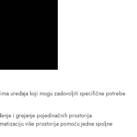
 klima uređaja koji mogu zadovoljiti specifične potrebe
ađenje i grejanje pojedinačnih prostorija.
imatizaciju više prostorija pomoću jedne spoljne