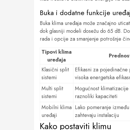
Buka i dodatne funkcije uređa
Buka klima uređaja može značajno uticat
dok glasniji modeli dosežu do 65 dB. Dod
rada i opcije za smanjenje potrošnje či
Tipovi klima
Prednos
uređaja
Klasični split
Efikasni za pojedinačne 
sistemi
visoka energetska efikas
Multi split
Mogućnost klimatizacije 
sistemi
raznoliki kapaciteti
Mobilni klima
Lako pomeranje između p
uređaji
zahtevaju instalaciju
Kako postaviti klimu