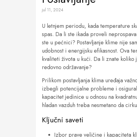
jul 11, 2024
U letnjem periodu, kada temperature ska
spas. Da li ste ikada proveli neprospav
ste u pećnici? Postavljanje klime nije sa
udobnost i energijsku efikasnost. Ova te
kvaliteti života u kući. Da li znate koliko
redovno održavanje?
Prilikom postavljanja klima uređaja važno
izbegli potencijalne probleme i osigural
kapacitet jedinice u odnosu na kvadratn
hladan vazduh treba nesmetano da cirku
Ključni saveti
Izbor prave veličine i kapaciteta k