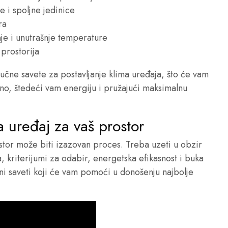
 i spoljne jedinice
ra
je i unutrašnje temperature
 prostorija
jučne savete za postavljanje klima uređaja, što će vam
no, štedeći vam energiju i pružajući maksimalnu
a uređaj za vaš prostor
tor može biti izazovan proces. Treba uzeti u obzir
ja, kriterijumi za odabir, energetska efikasnost i buka
čni saveti koji će vam pomoći u donošenju najbolje