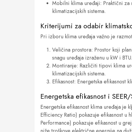
Mobilni klima uređaji: Praktični za 
klimatizacijskih sistema.
Kriterijumi za odabir klimats
Pri izboru klima uređaja važno je razmotr
Veličina prostora: Prostor koji plan
snagu uređaja izraženu u kW i BTU
Montiranje: Različiti tipovi klima u
klimatizacijskih sistema.
Efikasnost: Energetska efikasnost k
Energetska efikasnost i SEER
Energetska efikasnost klima uređaja je k
Efficiency Ratio) pokazuje efikasnost u 
Performance) pokazuje efikasnost u grejan
niže troškove električne energije na duž