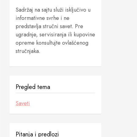
Sadržaj na sajtu služi isključivo u
informativne svrhe i ne
predstavlja stručni savet. Pre
ugradnje, servisiranja ili kupovine
opreme konsultujte ovlašćenog
stručnjaka.
Pregled tema
Saveti
Pitanja i predlozi