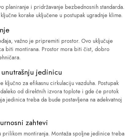
ivo planiranje i pridržavanje bezbednosnih standarda.
ljučne korake uključene u postupak ugradnje klime.
nje
aja, važno je pripremiti prostor. Ovo uključuje
a biti montirana. Prostor mora biti čist, dobro
tehničara.
unutrašnju jedinicu
e ključno za efikasnu cirkulaciju vazduha. Postupak
daleko od direktnih izvora toplote i gde će protok
ja jedinica treba da bude postavljena na adekvatnoj
gurnosni zahtevi
 prilikom montiranja. Montaža spoljne jedinice treba