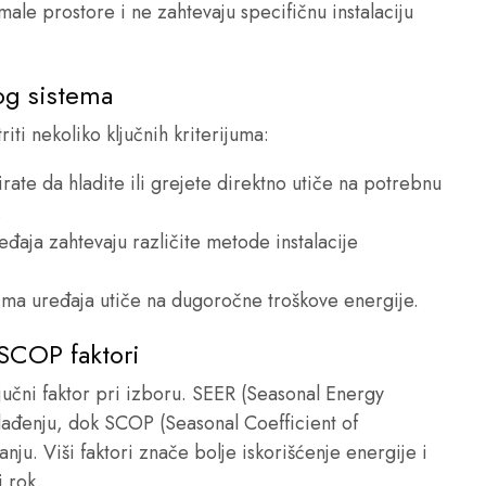
male prostore i ne zahtevaju specifičnu instalaciju
kog sistema
iti nekoliko ključnih kriterijuma:
irate da hladite ili grejete direktno utiče na potrebnu
.
ređaja zahtevaju različite metode instalacije
lima uređaja utiče na dugoročne troškove energije.
/SCOP faktori
ljučni faktor pri izboru. SEER (Seasonal Energy
hlađenju, dok SCOP (Seasonal Coefficient of
ju. Viši faktori znače bolje iskorišćenje energije i
i rok.