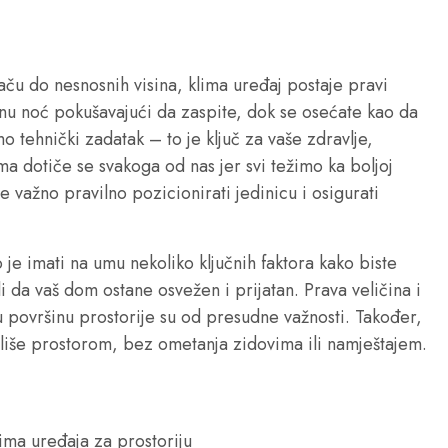
ču do nesnosnih visina, klima uređaj postaje pravi
anu noć pokušavajući da zaspite, dok se osećate kao da
mo tehnički zadatak – to je ključ za vaše zdravlje,
ma dotiče se svakoga od nas jer svi težimo ka boljoj
 je važno pravilno pozicionirati jedinicu i osigurati
 je imati na umu nekoliko ključnih faktora kako biste
i da vaš dom ostane osvežen i prijatan. Prava veličina i
u površinu prostorije su od presudne važnosti. Također,
liše prostorom, bez ometanja zidovima ili namještajem.
lima uređaja za prostoriju