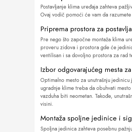
Postavljanje klima uređaja zahteva pažlj
Ovaj vodič pomoći će vam da razumete k
Priprema prostora za postavlja
Pre nego što započne montaža klima uređ
proveru zidova i prostora gde će jedinic
ventilisan i sa dovoljno prostora za rad 
Izbor odgovarajućeg mesta za 
Optimalno mesto za unutrašnju jedinicu j
ugradnje klime treba da obuhvati mesto 
vazduha biti neometan. Takođe, unutrašn
visini.
Montaža spoljne jedinice i si
Spoljna jedinica zahteva posebnu pažnju