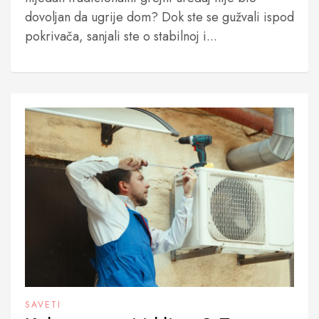
dovoljan da ugrije dom? Dok ste se gužvali ispod
pokrivača, sanjali ste o stabilnoj i...
SAVETI