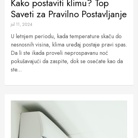
Kako postaviti klimu? Top
Saveti za Pravilno Postavljanje
jul 11, 2024
U letnjem periodu, kada temperature skaču do
nesnosnih visina, klima uređaj postaje pravi spas.
Da li ste ikada proveli neprospavanu noć
pokušavajući da zaspite, dok se osećate kao da
ste...