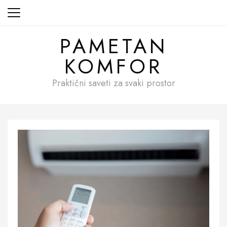
Skip
to
content
PAMETAN
KOMFOR
Praktični saveti za svaki prostor