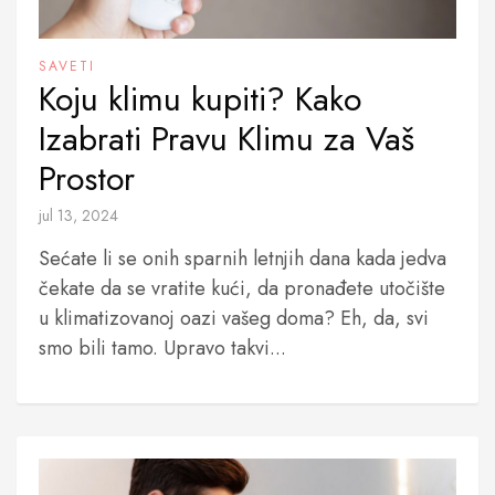
SAVETI
Koju klimu kupiti? Kako
Izabrati Pravu Klimu za Vaš
Prostor
jul 13, 2024
Sećate li se onih sparnih letnjih dana kada jedva
čekate da se vratite kući, da pronađete utočište
u klimatizovanoj oazi vašeg doma? Eh, da, svi
smo bili tamo. Upravo takvi...