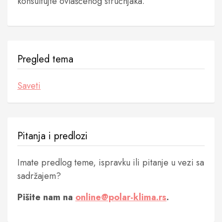
konsultujte ovlašćenog stručnjaka.
Pregled tema
Saveti
Pitanja i predlozi
Imate predlog teme, ispravku ili pitanje u vezi sa
sadržajem?
Pišite nam na
online@polar-klima.rs
.