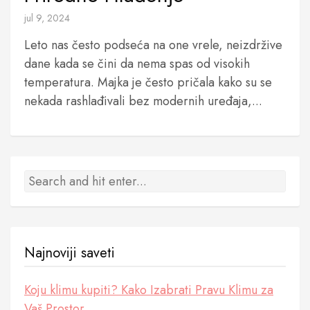
jul 9, 2024
Leto nas često podseća na one vrele, neizdržive
dane kada se čini da nema spas od visokih
temperatura. Majka je često pričala kako su se
nekada rashlađivali bez modernih uređaja,...
Najnoviji saveti
Koju klimu kupiti? Kako Izabrati Pravu Klimu za
Vaš Prostor